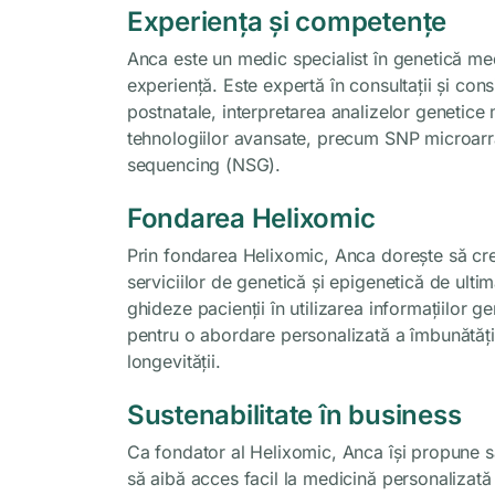
Experiența și competențe
Anca este un medic specialist în genetică me
experiență. Este expertă în consultații și cons
postnatale, interpretarea analizelor genetice 
tehnologiilor avansate, precum SNP microarr
sequencing (NSG).
Fondarea Helixomic
Prin fondarea Helixomic, Anca dorește să cre
serviciilor de genetică și epigenetică de ult
ghideze pacienții în utilizarea informațiilor g
pentru o abordare personalizată a îmbunătățirii s
longevității.
Sustenabilitate în business
Ca fondator al Helixomic, Anca își propune să c
să aibă acces facil la medicină personalizată 