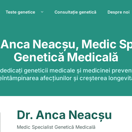
Teste genetice
Consultație genetică
Despre noi
Anca Neacșu, Medic Sp
Genetică Medicală
 dedicați geneticii medicale și medicinei prevent
eîntâmpinarea afecțiunilor și creșterea longevită
Dr. Anca Neacșu
Medic Specialist Genetică Medicală