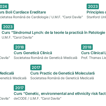
024
2023
rs Boli Cardiace Ereditare
Principle
cietatea Română de Cardiologie / U.M.F. ”Carol Davila”
Stanford Uni
2023
Curs “Sindromul Lynch: de la teorie la practică în Patologie
U.M.F. ”Carol Davila”
2018
2018
Curs Genetică Clinică
Curs Clinical 
Davila”
Societatea Română de Genetică Medicală
Prof. Thomas Li
2017
Medicală
Curs Practic de Genetică Moleculară
Genetică Medicală
Societatea Română de Genetică Medicală
2017
Curs “Genetic, environmental and ethnicity risk fac
Davila”
deCODE / U.M.F. ”Carol Davila”