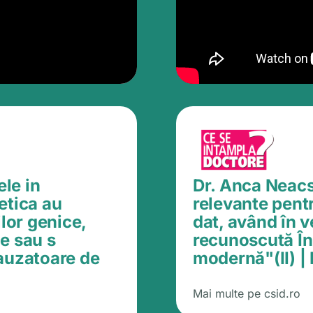
le in
Dr. Anca Neacsu
etica au
relevante pent
ilor genice,
dat, având în v
e sau s
recunoscută În
cauzatoare de
modernă"(II) |
Mai multe pe csid.ro