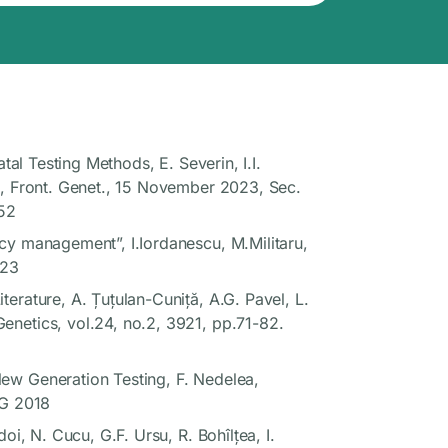
tal Testing Methods, E. Severin, I.I.
ru, Front. Genet., 15 November 2023, Sec.
752
cy management”, I.Iordanescu, M.Militaru,
023
erature, A. Țuțulan-Cuniță, A.G. Pavel, L.
enetics, vol.24, no.2, 3921, pp.71-82.
New Generation Testing, F. Nedelea,
HG 2018
i, N. Cucu, G.F. Ursu, R. Bohîlţea, I.