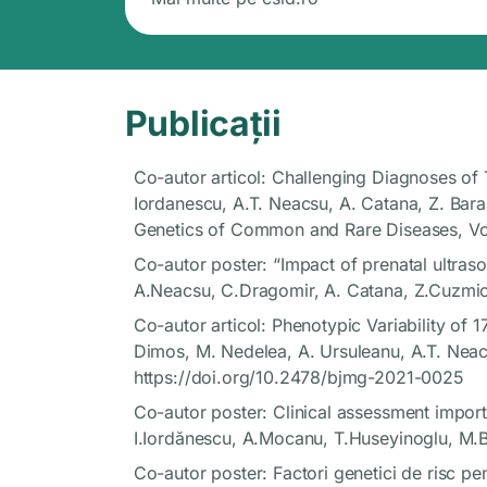
Publicații
Co-autor articol: Challenging Diagnoses of Te
Iordanescu, A.T. Neacsu, A. Catana, Z. Bara
Genetics of Common and Rare Diseases, Vo
Co-autor poster: “Impact of prenatal ultras
A.Neacsu, C.Dragomir, A. Catana, Z.Cuzmici
Co-autor articol: Phenotypic Variability of
Dimos, M. Nedelea, A. Ursuleanu, A.T. Neacș
https://doi.org/10.2478/bjmg-2021-0025
Co-autor poster: Clinical assessment impor
I.Iordănescu, A.Mocanu, T.Huseyinoglu, M.Ba
Co-autor poster: Factori genetici de risc pen