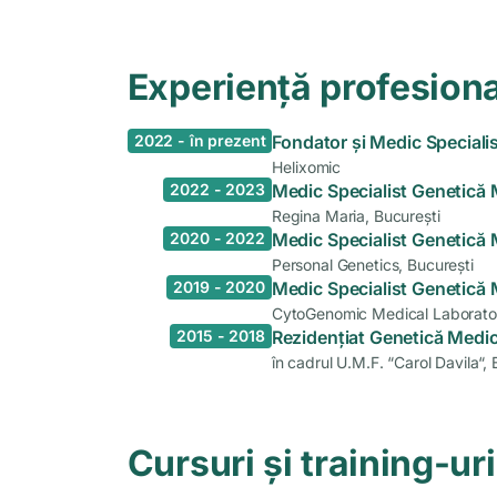
Experiență profesion
2022 - în prezent
Fondator și Medic Speciali
Helixomic
2022 - 2023
Medic Specialist Genetică 
Regina Maria, București
2020 - 2022
Medic Specialist Genetică 
Personal Genetics, București
2019 - 2020
Medic Specialist Genetică 
CytoGenomic Medical Laborator
2015 - 2018
Rezidențiat Genetică Medic
în cadrul U.M.F. “Carol Davila“, 
Cursuri și training-uri