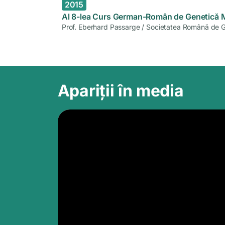
2015
Al 8-lea Curs German-Român de Genetică 
Prof. Eberhard Passarge / Societatea Română de 
Apariții în media