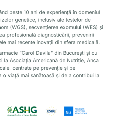
ând peste 10 ani de experiență în domeniul
alizelor genetice, inclusiv ale testelor de
genom (WGS), secvențierea exomului (WES) și
tea profesională diagnosticării, prevenirii
cele mai recente inovații din sfera medicală.
Farmacie “Carol Davila” din București și cu
i la Asociația Americană de Nutriție, Anca
ale, centrate pe prevenție și pe
 o viață mai sănătoasă și de a contribui la