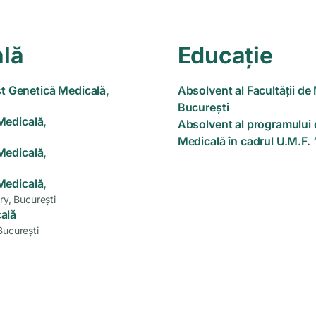
ală
Educație
st Genetică Medicală,
Absolvent al Facultății de
București
Medicală,
Absolvent al programului 
Medicală în cadrul U.M.F. 
Medicală,
Medicală,
y, București
ală
București