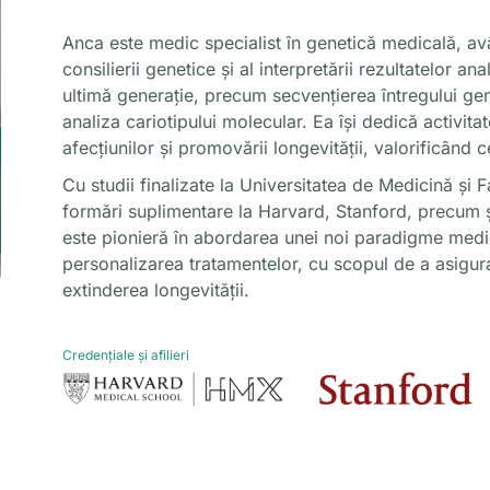
Anca este medic specialist în genetică medicală, av
consilierii genetice și al interpretării rezultatelor an
ultimă generație, precum secvențierea întregului 
analiza cariotipului molecular. Ea își dedică activita
afecțiunilor și promovării longevității, valorificând 
Cu studii finalizate la Universitatea de Medicină și 
formări suplimentare la Harvard, Stanford, precum ș
este pionieră în abordarea unei noi paradigme medic
personalizarea tratamentelor, cu scopul de a asigura
extinderea longevității.
Credențiale și afilieri