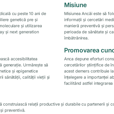
Misiune
dicală cu peste 10 ani de
Misiunea Ancăi este să fol
iliere genetică pre și
informații și cercetări med
moleculare și utilizarea
manieră preventivă și pers
ay și next generation
perioada de sănătate și cali
îmbătrânirea.
Promovarea cunoșt
ască accesibilitatea
Anca depune eforturi cons
imă generație. Urmărește să
cercetărilor științifice de în
enetice și epigenetice
acest demers contribuie la 
ănătății, calității vieții și
înțelegere a importanței ab
facilitând astfel integrarea
onstruiască relații productive și durabile cu partenerii și com
și preventivă.