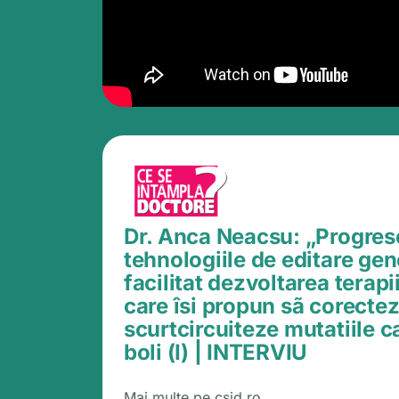
Dr. Anca Neacsu: „Progrese
tehnologiile de editare gen
facilitat dezvoltarea terapi
care îsi propun sã corectez
scurtcircuiteze mutatiile 
boli (I) | INTERVIU
Mai multe pe csid.ro