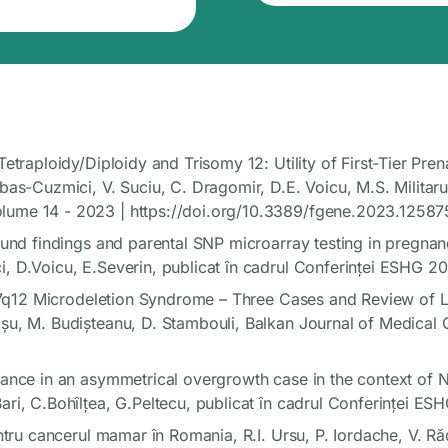
traploidy/Diploidy and Trisomy 12: Utility of First-Tier Prena
bas-Cuzmici, V. Suciu, C. Dragomir, D.E. Voicu, M.S. Milita
lume 14 - 2023 | https://doi.org/10.3389/fgene.2023.1258
ound findings and parental SNP microarray testing in pregnan
, D.Voicu, E.Severin, publicat în cadrul Conferinței ESHG 2
 17q12 Microdeletion Syndrome – Three Cases and Review of Lit
u, M. Budișteanu, D. Stambouli, Balkan Journal of Medical G
tance in an asymmetrical overgrowth case in the context of 
ri, C.Bohîlţea, G.Peltecu, publicat în cadrul Conferinței ES
tru cancerul mamar în Romania, R.I. Ursu, P. Iordache, V. Rădo