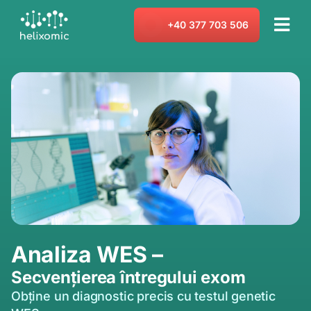
Skip
to
+40 377 703 506
Tog
content
Navi
Teste genetice
Consultație genetică
Despre noi
Blog
Contact
Analiza WES –
Secvențierea întregului exom
Obține un diagnostic precis cu testul genetic