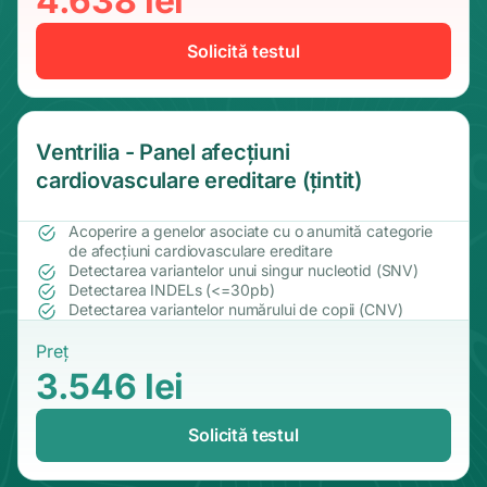
4.638 lei
Solicită testul
Ventrilia - Panel afecțiuni
cardiovasculare ereditare (țintit)
Acoperire a genelor asociate cu o anumită categorie
de afecțiuni cardiovasculare ereditare
Detectarea variantelor unui singur nucleotid (SNV)
Detectarea INDELs (<=30pb)
Detectarea variantelor numărului de copii (CNV)
Preț
3.546 lei
Solicită testul