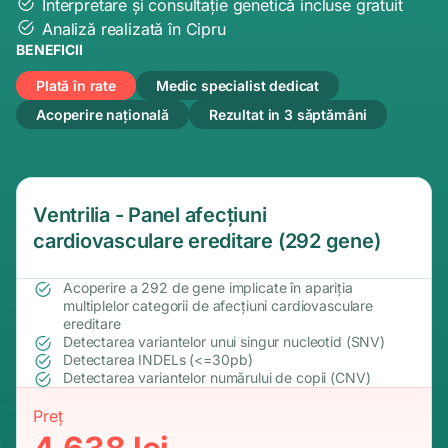
Interpretare și consultație genetică incluse gratuit
Analiză realizată în Cipru
BENEFICII
Plată în rate
Medic specialist dedicat
Acoperire națională
Rezultat in 3 sǎptămâni
Ventrilia - Panel afecțiuni
cardiovasculare ereditare (292 gene)
Acoperire a 292 de gene implicate în apariția
multiplelor categorii de afecțiuni cardiovasculare
ereditare
Detectarea variantelor unui singur nucleotid (SNV)
Detectarea INDELs (<=30pb)
Detectarea variantelor numărului de copii (CNV)
Preț