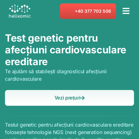
Skip
to
+40 377 703 506
Tog
content
Navi
Teste genetice
Test genetic pentru
afecțiuni cardiovasculare
Consultație genetică
ereditare
Despre noi
Te ajutăm să stabilești diagnosticul afecțiunii
cardiovasculare
Blog
Vezi prețuri
Contact
Testul genetic pentru afecțiuni cardiovasculare ereditare
folosește tehnologie NGS (next generation sequencing)