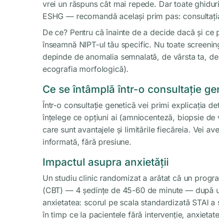
vrei un răspuns cât mai repede. Dar toate ghidu
ESHG — recomandă același prim pas: consultația
De ce? Pentru că înainte de a decide dacă și ce p
înseamnă NIPT-ul tău specific. Nu toate screening-u
depinde de anomalia semnalată, de vârsta ta, de is
ecografia morfologică).
Ce se întâmplă într-o consultație ge
Într-o consultație genetică vei primi explicația de
înțelege ce opțiuni ai (amniocenteză, biopsie de vi
care sunt avantajele și limitările fiecăreia. Vei ave
informată, fără presiune.
Impactul asupra anxietății
Un studiu clinic randomizat a arătat că un progr
(CBT) — 4 ședințe de 45-60 de minute — după un
anxietatea: scorul pe scala standardizată STAI a 
în timp ce la pacientele fără intervenție, anxieta