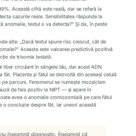
9%. Această cifră este reală, dar se referă la
etecta cazurile reale. Sensibilitatea răspunde la
 anomalie, testul o va detecta?” Și da, în peste
ste alta: „Dacă testul spune risc crescut, cât de
omalie?” Aceasta este valoarea predictivă pozitivă
cție de trisomia testată.
 liber circulant în sângele tău, dar acest ADN
a făt. Placenta și fătul se dezvoltă din aceeași celulă
ice pe parcurs. Fenomenul se numește mozaicism
ză de fals pozitiv la NIPT — și apare în
 poate avea o anomalie cromozomială pe care fătul
e o concluzie despre făt, iar uneori această
t nu înseamnă diagnostic. Înseamnă că