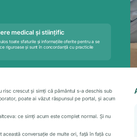
ere medical și stiințific
os toate sfaturile și informațiile oferite pentru a se
ice riguroase și sunt în concordanță cu practicile
cu risc crescut și simți că pământul s-a deschis sub
laborator, poate ai văzut răspunsul pe portal, și acum
e altceva: ce simți acum este complet normal. Și nu
această conversație de multe ori, față în față cu