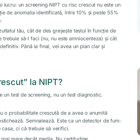
și lucru: un screening NIPT cu risc crescut nu este un
cție de anomalia identificată, între 10% și peste 55%
.
ultatul tău, cât de des greșește testul în funcție de
trebuie să-l faci (nu, nu este amniocenteza) și cât
finitiv. Până la final, vei avea un plan clar și
rescut” la NIPT?
te un test de screening, nu un test diagnostic.
au o probabilitate crescută de a avea o anumită
stichează. Semnalează. Este ca un detector de fum:
asa, ci că trebuie să verifici.
e mai mare decât media. Nu certitudine.