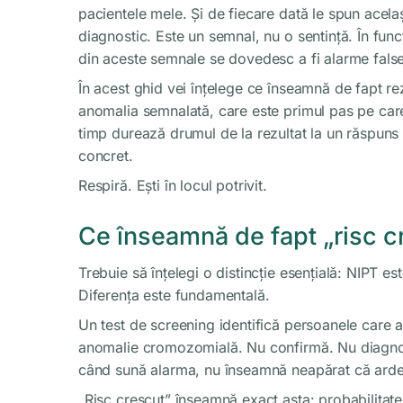
pacientele mele. Și de fiecare dată le spun acela
diagnostic. Este un semnal, nu o sentință. În fun
din aceste semnale se dovedesc a fi alarme false
În acest ghid vei înțelege ce înseamnă de fapt rez
anomalia semnalată, care este primul pas pe care 
timp durează drumul de la rezultat la un răspuns de
concret.
Respiră. Ești în locul potrivit.
Ce înseamnă de fapt „risc c
Trebuie să înțelegi o distincție esențială: NIPT es
Diferența este fundamentală.
Un test de screening identifică persoanele care 
anomalie cromozomială. Nu confirmă. Nu diagno
când sună alarma, nu înseamnă neapărat că arde c
„Risc crescut” înseamnă exact asta: probabilitat