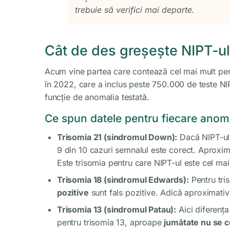
trebuie să verifici mai departe.
Cât de des greșește NIPT-ul?
Acum vine partea care contează cel mai mult pent
în 2022, care a inclus peste 750.000 de teste NIP
funcție de anomalia testată.
Ce spun datele pentru fiecare anom
Trisomia 21 (sindromul Down):
Dacă NIPT-ul 
9 din 10 cazuri semnalul este corect. Aproxi
Este trisomia pentru care NIPT-ul este cel mai
Trisomia 18 (sindromul Edwards):
Pentru tri
pozitive
sunt fals pozitive. Adică aproximativ 
Trisomia 13 (sindromul Patau):
Aici diferența
pentru trisomia 13, aproape
jumătate nu se 