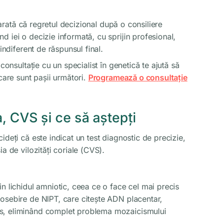
e arată că regretul decizional după o consiliere
 iei o decizie informată, cu sprijin profesional,
indiferent de răspunsul final.
consultație cu un specialist în genetică te ajută să
care sunt pașii următori.
Programează o consultație
, CVS și ce să aștepți
ideți că este indicat un test diagnostic de precizie,
a de vilozități coriale (CVS).
in lichidul amniotic, ceea ce o face cel mai precis
osebire de NIPT, care citește ADN placentar,
s, eliminând complet problema mozaicismului