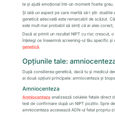
te și ajută emoțional într-un moment foarte greu.
Și iată un aspect pe care merită să-l știi: studiil
genetică adecvată este remarcabil de scăzut. Când
este mult mai probabil să simți că ai ales corect, 
Dacă ai primit un rezultat NIPT cu risc crescut, o 
înțelegi ce înseamnă screening-ul tău specific și 
genetică
.
Opțiunile tale: amniocenteza
După consilierea genetică, dacă tu și medicul dec
ai două opțiuni principale: amniocenteza și biopsi
Amniocenteza
Amniocenteza
analizează celulele fetale direct d
test de confirmare după un NIPT pozitiv. Spre de
amniocenteza accesează ADN-ul fetal propriu-zi