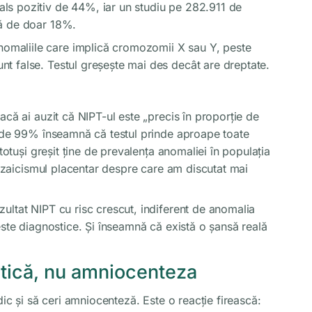
als pozitiv de 44%, iar un studiu pe 282.911 de
vă de doar 18%.
omaliile care implică cromozomii X sau Y, peste
sunt false. Testul greșește mai des decât are dreptate.
acă ai auzit că NIPT-ul este „precis în proporție de
a de 99% înseamnă că testul prinde aproape toate
totuși greșit ține de prevalența anomaliei în populația
(mozaicismul placentar despre care am discutat mai
ultat NIPT cu risc crescut, indiferent de anomalia
este diagnostice. Și înseamnă că există o șansă reală
etică, nu amniocenteza
dic și să ceri amniocenteză. Este o reacție firească: