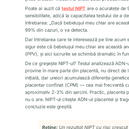
Poate ai auzit că
testul NIPT
are o acuratețe de 9
sensibilitate, adică la capacitatea testului de a d
întrebarea: „Dacă bebelușul meu chiar are această
99% din cazuri, o va detecta.
Dar întrebarea care te interesează pe tine acum e
sigur este că bebelușul meu chiar are această an
(PPV), și aici lucrurile se schimbă dramatic în fun
De ce greșește NIPT-ul? Testul analizează ADN-ul
provine în mare parte din placentă, nu direct de l
inițială, dar uneori acumulează diferențe genet
placentar confinat (CPM) — cea mai frecventă cau
aproximativ 2-3% din sarcini. Practic, placenta
nu o are. NIPT-ul citește ADN-ul placentei și trag
concluzie este greșită.
Reține:
Un rezultat NIPT cu risc crescu