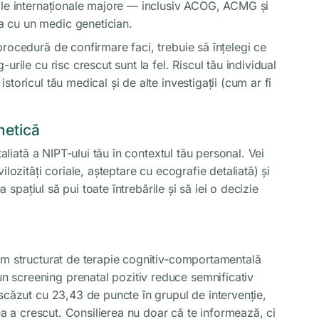
rile internaționale majore — inclusiv ACOG, ACMG și
 cu un medic genetician.
rocedură de confirmare faci, trebuie să înțelegi ce
rile cu risc crescut sunt la fel. Riscul tău individual
toricul tău medical și de alte investigații (cum ar fi
netică
taliată a NIPT-ului tău în contextul tău personal. Vei
lozități coriale, așteptare cu ecografie detaliată) și
a spațiul să pui toate întrebările și să iei o decizie
am structurat de terapie cognitiv-comportamentală
 screening prenatal pozitiv reduce semnificativ
scăzut cu 23,43 de puncte în grupul de intervenție,
tea a crescut. Consilierea nu doar că te informează, ci