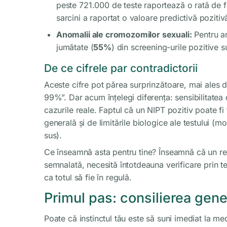
peste 721.000 de teste raportează o rată de f
sarcini a raportat o valoare predictivă poziti
Anomalii ale cromozomilor sexuali:
Pentru an
jumătate (
55%
) din screening-urile pozitive 
De ce cifrele par contradictorii
Aceste cifre pot părea surprinzătoare, mai ales d
99%”. Dar acum înțelegi diferența: sensibilitate
cazurile reale. Faptul că un NIPT pozitiv poate fi 
generală și de limitările biologice ale testului 
sus).
Ce înseamnă asta pentru tine? Înseamnă că un rez
semnalată, necesită întotdeauna verificare prin t
ca totul să fie în regulă.
Primul pas: consilierea gen
Poate că instinctul tău este să suni imediat la me