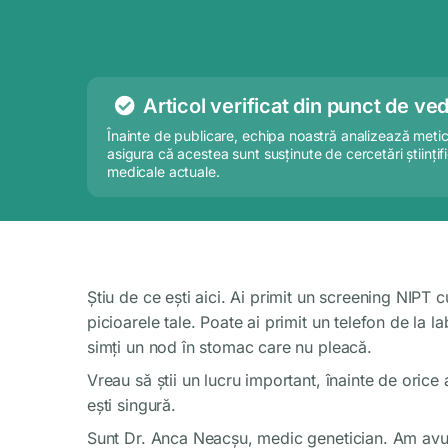
Articol verificat din punct de ved
Înainte de publicare, echipa noastră analizează meticul
asigura că acestea sunt susținute de cercetări științif
medicale actuale.
Știu de ce ești aici. Ai primit un screening NIPT 
picioarele tale. Poate ai primit un telefon de la 
simți un nod în stomac care nu pleacă.
Vreau să știi un lucru important, înainte de oric
ești singură.
Sunt Dr. Anca Neacșu, medic genetician. Am avut 