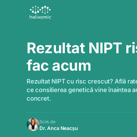
Skip
to
content
Rezultat NIPT r
fac acum
Rezultat NIPT cu risc crescut? Află rate
ce consilierea genetică vine înaintea 
concret.
Scris de
Dr. Anca Neacșu